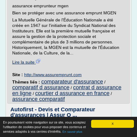
assurance emprunteur mgen
Bien se protéger avec une assurance emprunt MGEN
La Mutuelle Générale de l'Éducation Nationale a été
créée en 1947 sur l'initiative du Syndicat National des
Instituteurs. Elle est la première mutuelle française et
assure la gestion de la protection sociale et
complémentaire de plus de 3 millions de personnes.
Historiquement, la MGEN est la mutuelle de l'Éducation
Nationale, de la Culture, de la...
Lire la suite
Site :
http://www.assuremprunt.com
comparateur d'assurance
Thèmes liés :
/
comparatif d assurance
contrat d assurance
/
en ligne
courtier d assurance en france
/
/
assurance comparatif
Autofirst - Devis et Comparateur
d'assurances | Assur O ...
En poursuivant votre navigation sur ce site, vous acceptez
Autofirst
X
l'utilisation de cookies pour vous proposer des contenus et
Présentation de la compagnie d'assurance Autofirst
services adaptés à vos centres d'intérêts.
En savoir plus