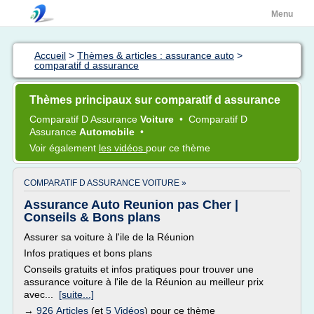
Menu
Accueil
>
Thèmes & articles : assurance auto
>
comparatif d assurance
Thèmes principaux sur comparatif d assurance
Comparatif
D
Assurance
Voiture
•
Comparatif
D
Assurance
Automobile
•
Voir également
les vidéos
pour ce thème
COMPARATIF D ASSURANCE VOITURE »
Assurance Auto Reunion pas Cher |
Conseils & Bons plans
Assurer sa voiture à l'ile de la Réunion
Infos pratiques et bons plans
Conseils gratuits et infos pratiques pour trouver une
assurance voiture à l'ile de la Réunion au meilleur prix
avec...
[suite...]
→
926 Articles
(et
5 Vidéos
) pour ce thème