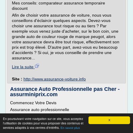
Mes conseils: comparateur assurance temporaire
discount
Afin de choisir votre assurance de voiture, nous vous
conseillons d'éclaircir quelques aspects. Devez-vous
choisir une assurance tout risque ou au tiers ? Par
exemple vous venez juste d'acheter, sur le bon coin, une
grande auto de couleur rouge de marque peugot, alors
votre assurance devra être tout risque, effectivement son
prix est trop élevé. D'autre part, avez-vous eu beaucoup
d'accidents ? Si oui, je vous conseille de prendre une
assurance...
Lire la suite
Site :
http://www.assurance-voiture.info
Assurance Auto Professionnelle pas Cher -
assurminiprix.com
Commencez Votre Devis
Assurance auto professionnelle
Établir qu'elle est l'assurance auto professionnelle la plus
En poursuivant votre navigation sur ce site, vous acceptez
X
adéquate passe inévitablement par une recherche efficace
l'utilisation de cookies pour vous proposer des contenus et
qui mènera à un devis assurance. Effectivement, pour une
services adaptés à vos centres d'intérêts.
En savoir plus
assurance auto professionnelle pas cher, il est conseillé de