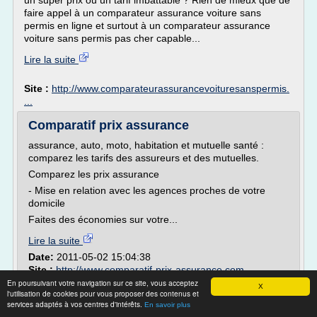
un super prix ou un tarif imbattable ? Rien de mieux que de
faire appel à un comparateur assurance voiture sans
permis en ligne et surtout à un comparateur assurance
voiture sans permis pas cher capable...
Lire la suite
Site :
http://www.comparateurassurancevoituresanspermis.
...
Comparatif prix assurance
assurance, auto, moto, habitation et mutuelle santé :
comparez les tarifs des assureurs et des mutuelles.
Comparez les prix assurance
- Mise en relation avec les agences proches de votre
domicile
Faites des économies sur votre...
Lire la suite
Date:
2011-05-02 15:04:38
Site :
http://www.comparatif-prix-assurance.com
En poursuivant votre navigation sur ce site, vous acceptez
X
Assurance voiture sans permis en ligne,
l'utilisation de cookies pour vous proposer des contenus et
services adaptés à vos centres d'intérêts.
prix pour automobile
En savoir plus