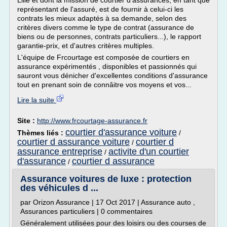
Lille et dont la mission de courtier d'assurances, en tant que
représentant de l'assuré, est de fournir à celui-ci les
contrats les mieux adaptés à sa demande, selon des
critères divers comme le type de contrat (assurance de
biens ou de personnes, contrats particuliers...), le rapport
garantie-prix, et d'autres critères multiples.
L'équipe de Frcourtage est composée de courtiers en
assurance expérimentés , disponibles et passionnés qui
sauront vous dénicher d'excellentes conditions d'assurance
tout en prenant soin de connâitre vos moyens et vos...
Lire la suite
Site :
http://www.frcourtage-assurance.fr
courtier d'assurance voiture
Thèmes liés :
/
courtier d assurance voiture
courtier d
/
assurance entreprise
activite d'un courtier
/
d'assurance
courtier d assurance
/
Assurance voitures de luxe : protection
des véhicules d ...
par Orizon Assurance | 17 Oct 2017 | Assurance auto ,
Assurances particuliers | 0 commentaires
Généralement utilisées pour des loisirs ou des courses de