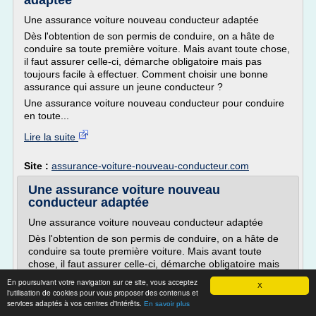
adaptée
Une assurance voiture nouveau conducteur adaptée
Dès l'obtention de son permis de conduire, on a hâte de
conduire sa toute première voiture. Mais avant toute chose,
il faut assurer celle-ci, démarche obligatoire mais pas
toujours facile à effectuer. Comment choisir une bonne
assurance qui assure un jeune conducteur ?
Une assurance voiture nouveau conducteur pour conduire
en toute...
Lire la suite
Site :
assurance-voiture-nouveau-conducteur.com
Une assurance voiture nouveau
conducteur adaptée
Une assurance voiture nouveau conducteur adaptée
Dès l'obtention de son permis de conduire, on a hâte de
conduire sa toute première voiture. Mais avant toute
chose, il faut assurer celle-ci, démarche obligatoire mais
pas toujours facile à effectuer. Comment choisir une
En poursuivant votre navigation sur ce site, vous acceptez
X
bonne assurance qui assure un jeune conducteur ?
l'utilisation de cookies pour vous proposer des contenus et
services adaptés à vos centres d'intérêts.
Une assurance voiture nouveau conducteur pour
En savoir plus