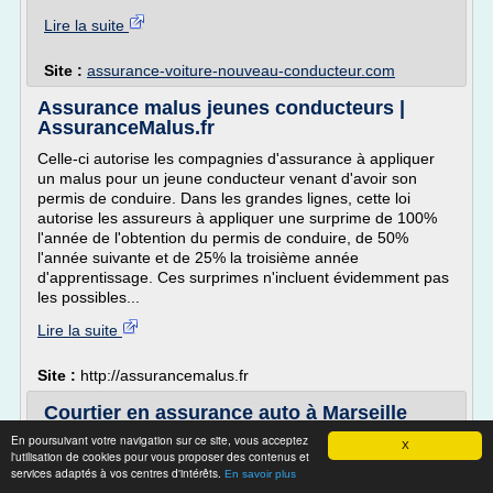
Lire la suite
Site :
assurance-voiture-nouveau-conducteur.com
Assurance malus jeunes conducteurs |
AssuranceMalus.fr
Celle-ci autorise les compagnies d'assurance à appliquer
un malus pour un jeune conducteur venant d'avoir son
permis de conduire. Dans les grandes lignes, cette loi
autorise les assureurs à appliquer une surprime de 100%
l'année de l'obtention du permis de conduire, de 50%
l'année suivante et de 25% la troisième année
d'apprentissage. Ces surprimes n'incluent évidemment pas
les possibles...
Lire la suite
Site :
http://assurancemalus.fr
Courtier en assurance auto à Marseille
Toulon - - ATLAS ...
En poursuivant votre navigation sur ce site, vous acceptez
X
l'utilisation de cookies pour vous proposer des contenus et
Courtier en assurance voiture à Toulon
services adaptés à vos centres d'intérêts.
En savoir plus
Courtier en assurance voiture à Toulon