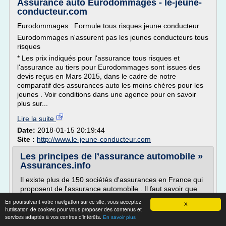
Assurance auto Eurodommages - le-jeune-
conducteur.com
Eurodommages : Formule tous risques jeune conducteur
Eurodommages n'assurent pas les jeunes conducteurs tous
risques
* Les prix indiqués pour l'assurance tous risques et
l'assurance au tiers pour Eurodommages sont issues des
devis reçus en Mars 2015, dans le cadre de notre
comparatif des assurances auto les moins chères pour les
jeunes . Voir conditions dans une agence pour en savoir
plus sur...
Lire la suite
Date:
2018-01-15 20:19:44
Site :
http://www.le-jeune-conducteur.com
Les principes de l’assurance automobile »
Assurances.info
Il existe plus de 150 sociétés d'assurances en France qui
proposent de l'assurance automobile . Il faut savoir que
l'assurance automobile regroupe l'assurance pour les
En poursuivant votre navigation sur ce site, vous acceptez
X
deux roues à moteur et qu'il est donc préférable de parler
l'utilisation de cookies pour vous proposer des contenus et
d'assurance auto/moto. La particularité de l'assurance
services adaptés à vos centres d'intérêts.
En savoir plus
auto/moto c'est avant tout qu'elle est obligatoire en