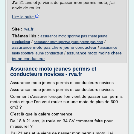
J'ai 21 ans et je viens de passer mon permis moto, j'ai
envie de rouler...
Lire la suite
Site :
rva.fr
Thèmes liés :
assurance moto sportive pas chere jeune
/
/
conducteur
assurance moto sportive jeune permis pas cher
assurance moto pas chere jeune conducteur
/
assurance
/
assurance moto moins chere
moto sportive jeune conducteur
jeune conducteur
Assurance moto jeunes permis et
conducteurs novices - rva.fr
Assurance moto jeunes permis et conducteurs novices
Assurance moto jeunes permis et conducteurs novices
Comment s'assurer lorsque l'on vient de passer son permis
moto et que l'on veut rouler sur une moto de plus de 600
cm3 ?
C'est là que la galère commence.
De 18 à 21 ans, je roule en 34 CV comment faire pour
m'assurer ?
J'ai 21 ans et je viens de passer mon permis moto, j'ai