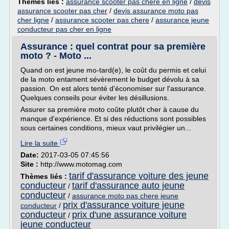
Thèmes liés :
assurance scooter pas chere en ligne
/
devis
assurance scooter pas cher
/
devis assurance moto pas
cher ligne
/
assurance scooter pas chere
/
assurance jeune
conducteur pas cher en ligne
Assurance : quel contrat pour sa première
moto ? - Moto ...
Quand on est jeune mo-tard(e), le coût du permis et celui
de la moto entament sévèrement le budget dévolu à sa
passion. On est alors tenté d'économiser sur l'assurance.
Quelques conseils pour éviter les désillusions.
Assurer sa première moto coûte plutôt cher à cause du
manque d'expérience. Et si des réductions sont possibles
sous certaines conditions, mieux vaut privilégier un...
Lire la suite
Date:
2017-03-05 07:45:56
Site :
http://www.motomag.com
tarif d'assurance voiture des jeune
Thèmes liés :
conducteur
tarif d'assurance auto jeune
/
conducteur
/
assurance moto pas chere jeune
prix d'assurance voiture jeune
conducteur
/
conducteur
prix d'une assurance voiture
/
jeune conducteur