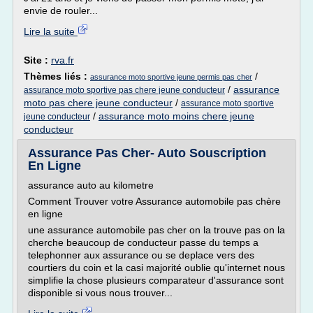
envie de rouler...
Lire la suite
Site :
rva.fr
Thèmes liés :
/
assurance moto sportive jeune permis pas cher
/
assurance
assurance moto sportive pas chere jeune conducteur
moto pas chere jeune conducteur
/
assurance moto sportive
/
assurance moto moins chere jeune
jeune conducteur
conducteur
Assurance Pas Cher- Auto Souscription
En Ligne
assurance auto au kilometre
Comment Trouver votre Assurance automobile pas chère
en ligne
une assurance automobile pas cher on la trouve pas on la
cherche beaucoup de conducteur passe du temps a
telephonner aux assurance ou se deplace vers des
courtiers du coin et la casi majorité oublie qu'internet nous
simplifie la chose plusieurs comparateur d'assurance sont
disponible si vous nous trouver...