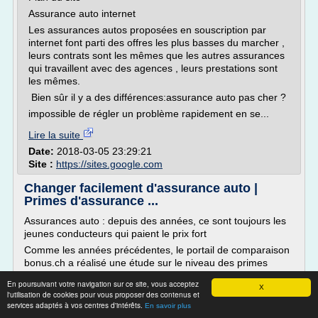
Assurance auto internet
Les assurances autos proposées en souscription par
internet font parti des offres les plus basses du marcher ,
leurs contrats sont les mêmes que les autres assurances
qui travaillent avec des agences , leurs prestations sont
les mêmes.
Bien sûr il y a des différences:assurance auto pas cher ?
impossible de régler un problème rapidement en se...
Lire la suite
Date:
2018-03-05 23:29:21
Site :
https://sites.google.com
Changer facilement d'assurance auto |
Primes d'assurance ...
Assurances auto : depuis des années, ce sont toujours les
jeunes conducteurs qui paient le prix fort
Comme les années précédentes, le portail de comparaison
bonus.ch a réalisé une étude sur le niveau des primes
d'assurance auto en Suisse. Il en ressort que les primes
En poursuivant votre navigation sur ce site, vous acceptez
d'assurance destinées aux jeunes et aux seniors peuvent
X
l'utilisation de cookies pour vous proposer des contenus et
être bien plus élevées que celles adressées à un adulte de
services adaptés à vos centres d'intérêts.
En savoir plus
30 ans. Lisez la suite ici...