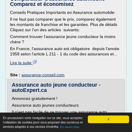
Comparez et économisez
Conseils Pratiques Importants en Assurance automobile:
Il ne faut pas comparer que le prix, comparez également
les montants de franchise et les garanties. Plus de détails
Cliquez sur l'un des articles suivants:
Comment trouver l'assurance jeune conducteur la moins
chère ?
En France, l'assurance auto est obligatoire depuis l'année
1958 selon l'article L 211 - 1 du code des assurances et...
Lire la suite
Site :
assurance-conseil.com
Assurance auto jeune conducteur -
autoExpert.ca
Annoncez gratuitement !
Assurance auto jeunes conducteurs
Il n'est pas facile de se trouver une assurance auto
lorsqu'on est jeune, car elles sont toutes très chères. La
En poursuivant votre navigation sur ce site, vous acceptez
X
l'utilisation de cookies pour vous proposer des contenus et
tranche d'âge des 18 à 24 ans est très ciblée : les
services adaptés à vos centres d'intérêts.
En savoir plus
statistiques d'accidents de la route parlent d'eux-mêmes.