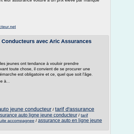
 leur assurance voiture à un prix élevé par manque
teur.net
 Conducteurs avec Aric Assurances
 les jeunes ont tendance à vouloir prendre
ant toute chose, il convient de se procurer une
arche est obligatoire et ce, quel que soit l'âge.
e à...
auto jeune conducteur
tarif d'assurance
/
surance auto ligne jeune conducteur
/
tarif
assurance auto en ligne jeune
duite accompagnee
/