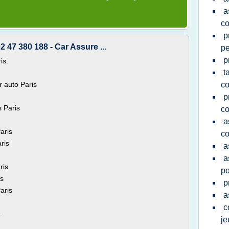
a
co
p
2 47 380 188 - Car Assure ...
pe
p
is.
t
 auto Paris
co
p
 Paris
co
a
aris
co
ris
a
a
ris
po
is
p
aris
a
c
.
je