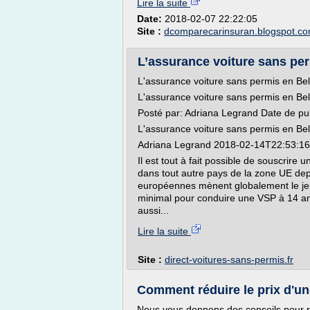
Lire la suite
Date:
2018-02-07 22:22:05
Site :
dcomparecarinsuran.blogspot.c
L’assurance voiture sans per
L'assurance voiture sans permis en Bel
L'assurance voiture sans permis en Bel
Posté par: Adriana Legrand Date de pu
L'assurance voiture sans permis en Bel
Adriana Legrand 2018-02-14T22:53:1
Il est tout à fait possible de souscrir
dans tout autre pays de la zone UE depu
européennes mènent globalement le jeu
minimal pour conduire une VSP à 14 an
aussi...
Lire la suite
Site :
direct-voitures-sans-permis.fr
Comment réduire le prix d'u
Nous vous donnons des conseils pour ré