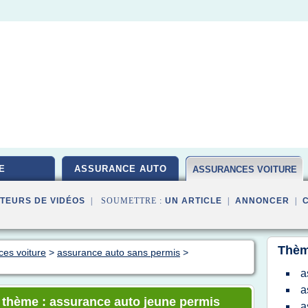
E
ASSURANCE AUTO
ASSURANCES VOITURE
TEURS DE VIDÉOS
| SOUMETTRE :
UN ARTICLE
|
ANNONCER
|
Thèm
ces voiture
>
assurance auto sans permis
>
a
a
e thème : assurance auto jeune permis
a