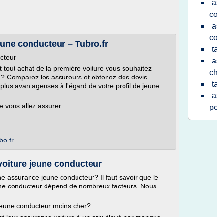
a
co
a
co
eune conducteur – Tubro.fr
t
cteur
a
t tout achat de la première voiture vous souhaitez
ch
 ? Comparez les assureurs et obtenez des devis
t
plus avantageuses à l'égard de votre profil de jeune
a
e vous allez assurer...
po
bo.fr
 voiture jeune conducteur
assurance jeune conducteur? Il faut savoir que le
jeune conducteur dépend de nombreux facteurs. Nous
eune conducteur moins cher?