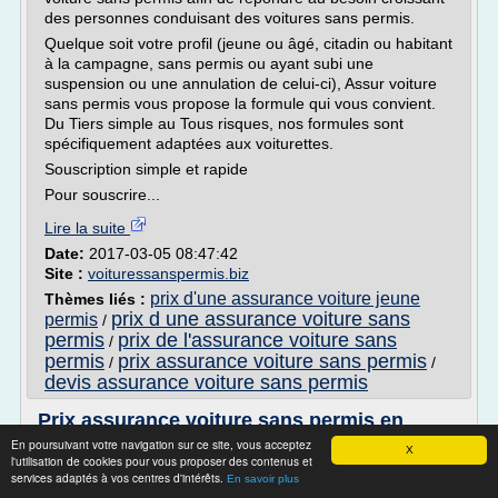
des personnes conduisant des voitures sans permis.
Quelque soit votre profil (jeune ou âgé, citadin ou habitant
à la campagne, sans permis ou ayant subi une
suspension ou une annulation de celui-ci), Assur voiture
sans permis vous propose la formule qui vous convient.
Du Tiers simple au Tous risques, nos formules sont
spécifiquement adaptées aux voiturettes.
Souscription simple et rapide
Pour souscrire...
Lire la suite
Date:
2017-03-05 08:47:42
Site :
voituressanspermis.biz
prix d'une assurance voiture jeune
Thèmes liés :
prix d une assurance voiture sans
permis
/
permis
prix de l'assurance voiture sans
/
permis
prix assurance voiture sans permis
/
/
devis assurance voiture sans permis
Prix assurance voiture sans permis en
ligne. Assurance pas ...
En poursuivant votre navigation sur ce site, vous acceptez
X
l'utilisation de cookies pour vous proposer des contenus et
Prix assurance voiture sans permis
services adaptés à vos centres d'intérêts.
En savoir plus
Un nouveau moyen de locomotion investit nos rues et se