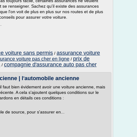
as toujours facile, certaines assurances ne veulent
aut se renseigner. Sachez qu'il existe des assurances
ue l'on voit de plus en plus sur nos routes et de plus
conseils pour assurer votre voiture.
.
ce voiture sans permis
assurance voiture
/
prix de
urance voiture pas cher en ligne
/
s
compagnie d'assurance auto pas cher
/
ncienne | l'automobile ancienne
 il faut bien évidement avoir une voiture ancienne, mais
écente. A cela s'ajoutent quelques conditions sur le
rdons en détails ces conditions :
 source, pour s'assurer en...