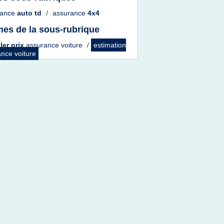
rance
auto td
/
assurance
4x4
es de la sous-rubrique
ler prix
assurance voiture
/
estimation
nce voiture