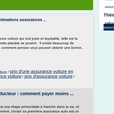
assu
Thèm
stimations assurances ...
calcu
assura
 voiture qui soit juste et équitable, telle est la
tte planète se posent. Il existe beaucoup de
s comment pensez-vous pouvoir obtenir une bonne...
prix d'une assurance voiture en
iture
/
ce voiture
prix d'assurance voiture
/
/
ducteur : comment payer moins ...
t une étape primordiale à franchir dans la vie, et
ement, choisir sa première assurance auto est un