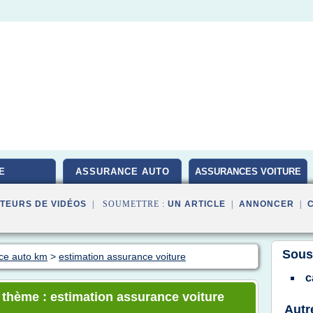
E
ASSURANCE AUTO
ASSURANCES VOITURE
TEURS DE VIDÉOS
| SOUMETTRE :
UN ARTICLE
|
ANNONCER
|
Sous
nce auto km
>
estimation assurance voiture
c
e thème : estimation assurance voiture
Autr