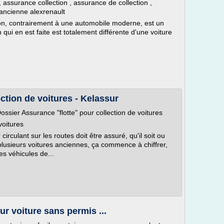
 assurance collection , assurance de collection ,
e ancienne alexrenault
rairement à une automobile moderne, est un
ion qui en est faite est totalement différente d'une voiture
ction de voitures - Kelassur
ossier Assurance "flotte" pour collection de voitures
voitures
irculant sur les routes doit être assuré, qu'il soit ou
plusieurs voitures anciennes, ça commence à chiffrer,
s véhicules de...
r voiture sans permis ...