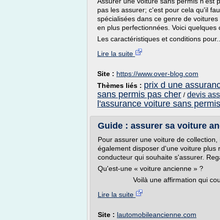
Assurer une voiture sans permis n'est p
pas les assurer; c'est pour cela qu'il f
spécialisées dans ce genre de voitures q
en plus perfectionnées. Voici quelques 
Les caractéristiques et conditions pour..
Lire la suite
Site :
https://www.over-blog.com
prix d une assuran
Thèmes liés :
sans permis pas cher
devis ass
/
l'assurance voiture sans permi
Guide : assurer sa voiture a
Pour assurer une voiture de collection,
également disposer d'une voiture plus r
conducteur qui souhaite s'assurer. Rega
Qu'est-une « voiture ancienne » ?
Voilà une affirmation qui coule de
Lire la suite
Site :
lautomobileancienne.com