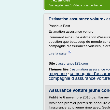
61 articles
→
Voir également
1 Vidéos
pour ce thème
Estimation assurance voiture - e
Previous Post
Estimation assurance voiture
Comment avoir une estimation d'assurance
question que beaucoup de monde sur ce
compagnie d'assurances voitures, alor
Lire la suite
Site :
assurance123.com
Thèmes liés :
estimation assurance vo
moyenne
compagnie d'assuran
/
compagnie d assurance voiture
Assurance voiture jeune con
Publié le 6 novembre 2016 par Harvey
Avoir son premier permis de conduire es
l'assurance auto jeune rime avec. Seul