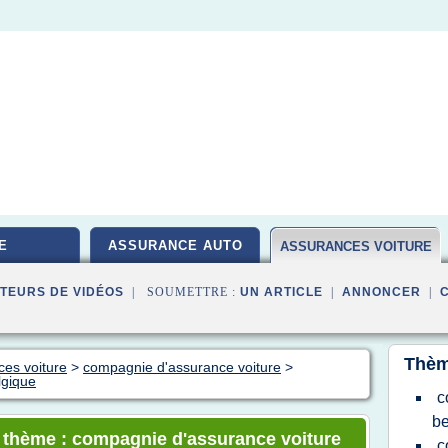
E
ASSURANCE AUTO
ASSURANCES VOITURE
TEURS DE VIDÉOS
| SOUMETTRE :
UN ARTICLE
|
ANNONCER
|
Thèm
ces voiture
>
compagnie d'assurance voiture
>
lgique
c
be
e thème : compagnie d'assurance voiture
c