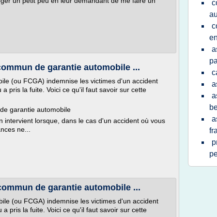
rroger un petit peu en leur demandant de me faire un
c
au
c
en
a
pa
commun de garantie automobile ...
c
le (ou FCGA) indemnise les victimes d'un accident
a
pris la fuite. Voici ce qu'il faut savoir sur cette
a
be
de garantie automobile
a
ntervient lorsque, dans le cas d'un accident où vous
nces ne...
fr
p
pe
commun de garantie automobile ...
le (ou FCGA) indemnise les victimes d'un accident
 pris la fuite. Voici ce qu'il faut savoir sur cette