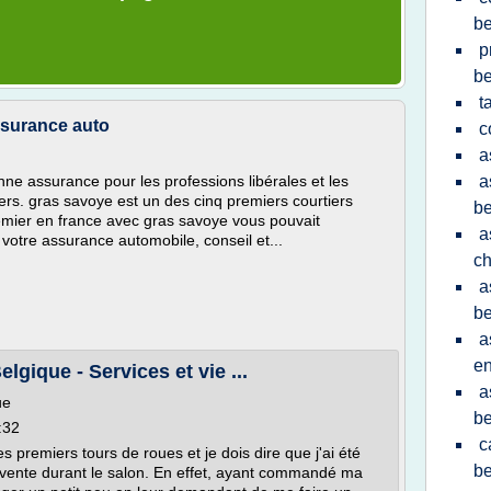
be
p
be
t
ssurance auto
c
a
e
nne assurance pour les professions libérales et les
a
ers. gras savoye est un des cinq premiers courtiers
be
remier en france avec gras savoye vous pouvait
a
votre assurance automobile, conseil et...
ch
a
be
a
en
gique - Services et vie ...
a
ue
be
:32
c
s premiers tours de roues et je dois dire que j'ai été
be
 vente durant le salon. En effet, ayant commandé ma