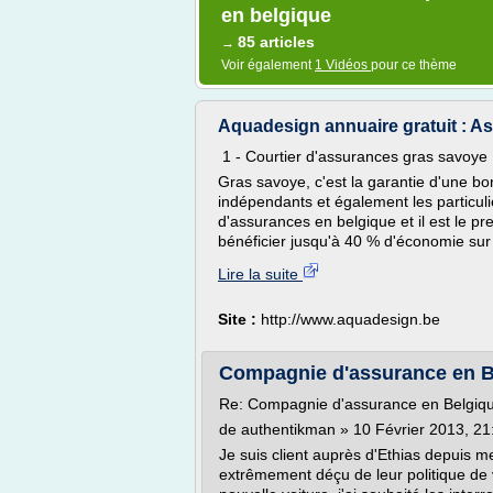
en belgique
85 articles
→
Voir également
1 Vidéos
pour ce thème
Aquadesign annuaire gratuit : A
1 - Courtier d'assurances gras savoy
Gras savoye, c'est la garantie d'une bo
indépendants et également les particuli
d'assurances en belgique et il est le p
bénéficier jusqu'à 40 % d'économie sur 
Lire la suite
Site :
http://www.aquadesign.be
Compagnie d'assurance en Bel
Re: Compagnie d'assurance en Belgiq
de authentikman » 10 Février 2013, 21
Je suis client auprès d'Ethias depuis me
extrêmement déçu de leur politique de