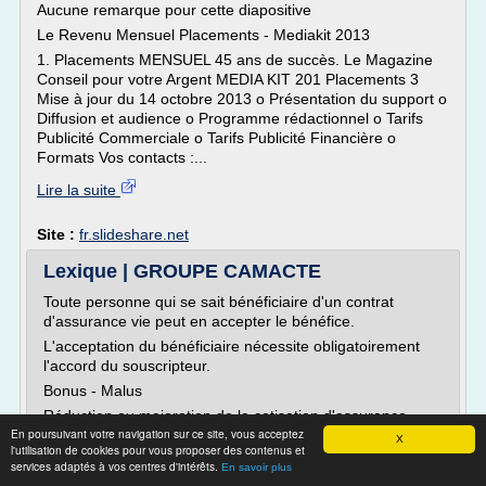
Aucune remarque pour cette diapositive
Le Revenu Mensuel Placements - Mediakit 2013
1. Placements MENSUEL 45 ans de succès. Le Magazine
Conseil pour votre Argent MEDIA KIT 201 Placements 3
Mise à jour du 14 octobre 2013 o Présentation du support o
Diffusion et audience o Programme rédactionnel o Tarifs
Publicité Commerciale o Tarifs Publicité Financière o
Formats Vos contacts :...
Lire la suite
Site :
fr.slideshare.net
Lexique | GROUPE CAMACTE
Toute personne qui se sait bénéficiaire d'un contrat
d'assurance vie peut en accepter le bénéfice.
L'acceptation du bénéficiaire nécessite obligatoirement
l'accord du souscripteur.
Bonus - Malus
Réduction ou majoration de la cotisation d'assurance
En poursuivant votre navigation sur ce site, vous acceptez
automobile à chaque échéance annuelle.
X
l'utilisation de cookies pour vous proposer des contenus et
Avec ce système, le conducteur qui ne cause pas
services adaptés à vos centres d'intérêts.
En savoir plus
d'accident bénéficie d'un bonus : sa cotisation de...