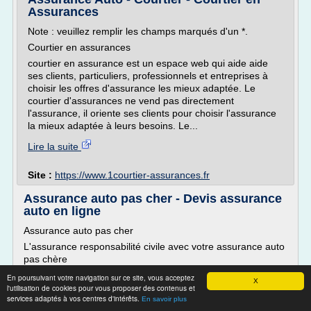
Assurances
Note : veuillez remplir les champs marqués d'un *.
Courtier en assurances
courtier en assurance est un espace web qui aide aide
ses clients, particuliers, professionnels et entreprises à
choisir les offres d'assurance les mieux adaptée. Le
courtier d'assurances ne vend pas directement
l'assurance, il oriente ses clients pour choisir l'assurance
la mieux adaptée à leurs besoins. Le...
Lire la suite
Site :
https://www.1courtier-assurances.fr
Assurance auto pas cher - Devis assurance
auto en ligne
Assurance auto pas cher
L'assurance responsabilité civile avec votre assurance auto
pas chère
Certains états exigent un certain niveau d'assurance de
En poursuivant votre navigation sur ce site, vous acceptez
X
responsabilité minimum parce que c'est la couverture qui
l'utilisation de cookies pour vous proposer des contenus et
services adaptés à vos centres d'intérêts.
paie pour les dommages que vous faites aux d'autres - y
En savoir plus