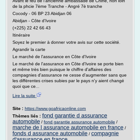
Avant le feu de l'ancienne ambassade de Chine, non loin
de la phcie 7ème Tranche - Angré 7è tranche
Cocody - 06 BP 23 Abidjan 06
Abidjan - Côte d'Ivoire
(+225) 22 42 66 43
Itinéraire
Soyez le premier à donner votre avis sur cette société.
Agrandir la carte
Le marché de l'assurance en Côte d'Ivoire
Le marché de l'assurance en Côte d'Ivoire se porte bien
et même très bien puisque le chiffre d'affaires des
compagnies d'assurance ne cesse d'augmenter sans que
les différentes crises subies par le pays n'y aient changé
quoi que ce...
Lire la suite
Site :
https://www.goafricaonline.com
fond garantie d assurance
Thèmes liés :
automobile
/
fond garantie assurance automobile
/
marche de l assurance automobile en france
/
fonds d assurance automobile
compagnie
/
d'assurance en france