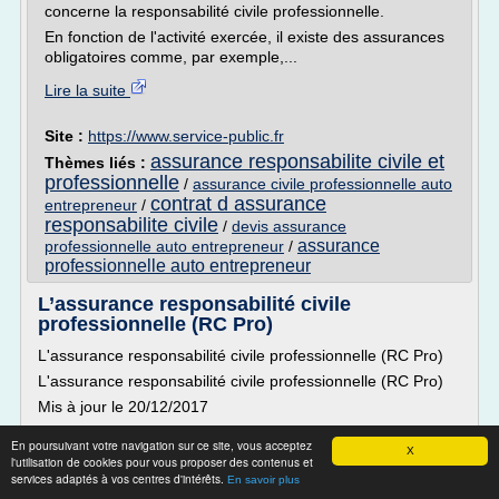
concerne la responsabilité civile professionnelle.
En fonction de l'activité exercée, il existe des assurances
obligatoires comme, par exemple,...
Lire la suite
Site :
https://www.service-public.fr
assurance responsabilite civile et
Thèmes liés :
professionnelle
/
assurance civile professionnelle auto
contrat d assurance
entrepreneur
/
responsabilite civile
/
devis assurance
assurance
professionnelle auto entrepreneur
/
professionnelle auto entrepreneur
L’assurance responsabilité civile
professionnelle (RC Pro)
L'assurance responsabilité civile professionnelle (RC Pro)
L'assurance responsabilité civile professionnelle (RC Pro)
Mis à jour le 20/12/2017
L'assurance responsabilité civile professionnelle (RC Pro)
En poursuivant votre navigation sur ce site, vous acceptez
couvre financièrement une entreprise lorsqu'elle engendre
X
l'utilisation de cookies pour vous proposer des contenus et
un dommage à un tiers lors de l'exercice de son activité. Le
services adaptés à vos centres d'intérêts.
En savoir plus
tiers est une personne physique ou morale ayant subi un