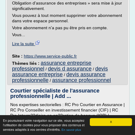
Obligation d'assurance des entreprises » sera mise à jour
significativement.
Vous pouvez à tout moment supprimer votre abonnement
dans votre espace personnel.
Votre abonnement n'a pas pu être pris en compte.
Vous...
Lire la suite
Site :
https://www.service-public.fr
assurance entreprise
Thèmes liés :
professionnel
devis d assurance
devis
/
/
assurance entreprise
devis assurance
/
professionnelle
assurance professionnel
/
Courtier spécialiste de l'assurance
professionnelle | Add ...
Nos expertises sectorielles : RC Pro Courtier en Assurance |
RC Pro Conseiller en investissement financier (CIF) | RC
Pro Interm??diaire en op??ration de banque (IOB) |
En poursuivant votre navigation sur ce site, vous acceptez
Assurance Diagnostiqueur immobilier | Assurances -
X
l'utilisation de cookies pour vous proposer des contenus et
Marketing & Communication | Assurances Agence de
services adaptés à vos centres d'intérêts.
En savoir plus
voyage | Assurances - Cabinet de conseils / Consultant |