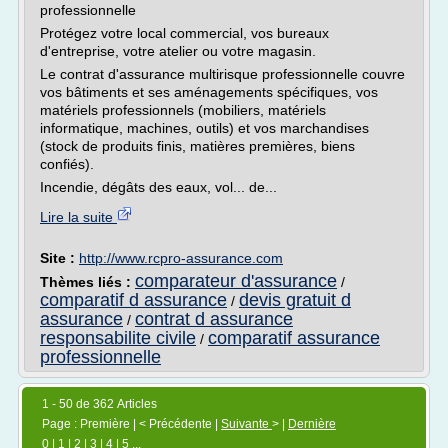
professionnelle
Protégez votre local commercial, vos bureaux
d'entreprise, votre atelier ou votre magasin.
Le contrat d'assurance multirisque professionnelle couvre
vos bâtiments et ses aménagements spécifiques, vos
matériels professionnels (mobiliers, matériels
informatique, machines, outils) et vos marchandises
(stock de produits finis, matières premières, biens
confiés).
Incendie, dégâts des eaux, vol... de...
Lire la suite
Site :
http://www.rcpro-assurance.com
comparateur d'assurance
Thèmes liés :
/
comparatif d assurance
devis gratuit d
/
assurance
contrat d assurance
/
responsabilite civile
comparatif assurance
/
professionnelle
1 - 50 de 362 Articles
Page : Première | < Précédente |
Suivante
> |
Dernière
0
|
1
|
2
|
3
|
4
|
5
...