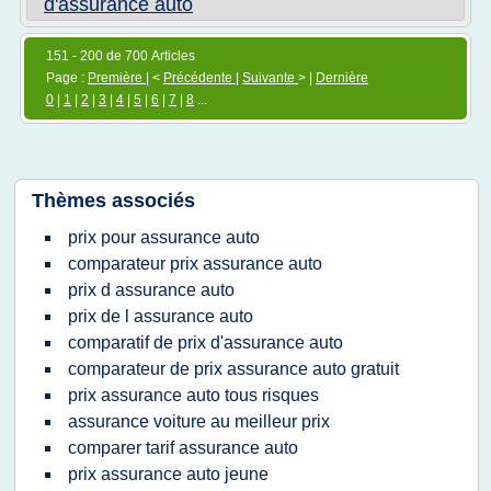
d'assurance auto
151 - 200 de 700 Articles
Page :
Première
| <
Précédente
|
Suivante
> |
Dernière
0
|
1
|
2
|
3
|
4
|
5
|
6
|
7
|
8
...
Thèmes associés
prix pour assurance auto
comparateur prix assurance auto
prix d assurance auto
prix de l assurance auto
comparatif de prix d'assurance auto
comparateur de prix assurance auto gratuit
prix assurance auto tous risques
assurance voiture au meilleur prix
comparer tarif assurance auto
prix assurance auto jeune