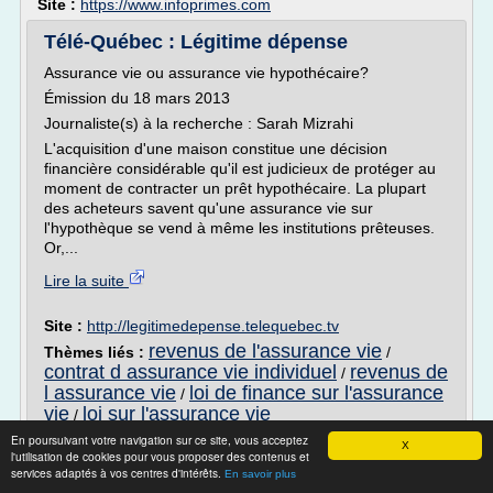
Site :
https://www.infoprimes.com
Télé-Québec : Légitime dépense
Assurance vie ou assurance vie hypothécaire?
Émission du 18 mars 2013
Journaliste(s) à la recherche : Sarah Mizrahi
L'acquisition d'une maison constitue une décision
financière considérable qu'il est judicieux de protéger au
moment de contracter un prêt hypothécaire. La plupart
des acheteurs savent qu'une assurance vie sur
l'hypothèque se vend à même les institutions prêteuses.
Or,...
Lire la suite
Site :
http://legitimedepense.telequebec.tv
revenus de l'assurance vie
Thèmes liés :
/
contrat d assurance vie individuel
revenus de
/
l assurance vie
loi de finance sur l'assurance
/
vie
loi sur l'assurance vie
/
En poursuivant votre navigation sur ce site, vous acceptez
X
infoassurance - Transport rémunéré de
l'utilisation de cookies pour vous proposer des contenus et
personnes
services adaptés à vos centres d'intérêts.
En savoir plus