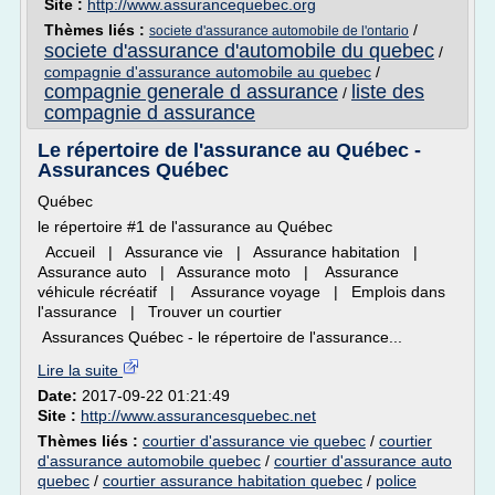
Site :
http://www.assurancequebec.org
Thèmes liés :
/
societe d'assurance automobile de l'ontario
societe d'assurance d'automobile du quebec
/
compagnie d'assurance automobile au quebec
/
compagnie generale d assurance
liste des
/
compagnie d assurance
Le répertoire de l'assurance au Québec -
Assurances Québec
Québec
le répertoire #1 de l'assurance au Québec
Accueil | Assurance vie | Assurance habitation |
Assurance auto | Assurance moto | Assurance
véhicule récréatif | Assurance voyage | Emplois dans
l'assurance | Trouver un courtier
Assurances Québec - le répertoire de l'assurance...
Lire la suite
Date:
2017-09-22 01:21:49
Site :
http://www.assurancesquebec.net
Thèmes liés :
courtier d'assurance vie quebec
/
courtier
d'assurance automobile quebec
/
courtier d'assurance auto
quebec
/
courtier assurance habitation quebec
/
police