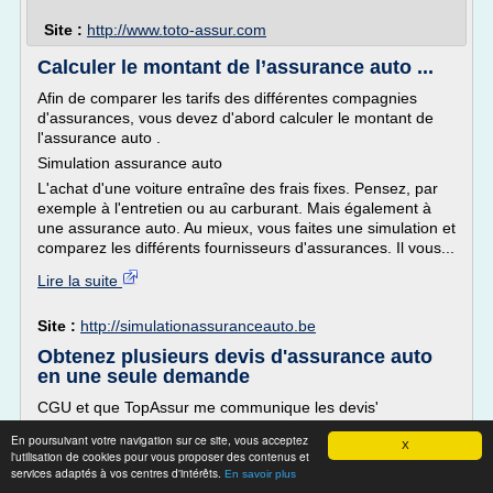
Site :
http://www.toto-assur.com
Calculer le montant de l’assurance auto ...
Afin de comparer les tarifs des différentes compagnies
d'assurances, vous devez d'abord calculer le montant de
l'assurance auto .
Simulation assurance auto
L'achat d'une voiture entraîne des frais fixes. Pensez, par
exemple à l'entretien ou au carburant. Mais également à
une assurance auto. Au mieux, vous faites une simulation et
comparez les différents fournisseurs d'assurances. Il vous...
Lire la suite
Site :
http://simulationassuranceauto.be
Obtenez plusieurs devis d'assurance auto
en une seule demande
CGU et que TopAssur me communique les devis'
id='choice_15_87_1' tabindex='27' />
En poursuivant votre navigation sur ce site, vous acceptez
X
J'accepte les CGU et que TopAssur me communique les
l'utilisation de cookies pour vous proposer des contenus et
devis
services adaptés à vos centres d'intérêts.
En savoir plus