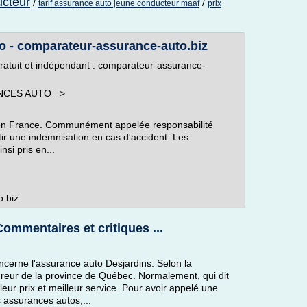
ucteur
/
/
tarif assurance auto jeune conducteur maaf
prix
o - comparateur-assurance-auto.biz
atuit et indépendant : comparateur-assurance-
NCES AUTO =>
e en France. Communément appelée responsabilité
tir une indemnisation en cas d'accident. Les
si pris en...
o.biz
ommentaires et critiques ...
oncerne l'assurance auto Desjardins. Selon la
ssureur de la province de Québec. Normalement, qui dit
lleur prix et meilleur service. Pour avoir appelé une
 assurances autos,...