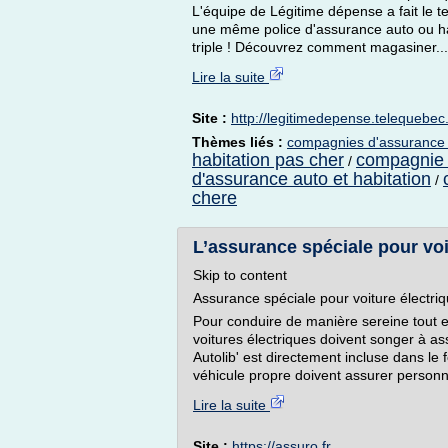
L'équipe de Légitime dépense a fait le 
une même police d'assurance auto ou hab
triple ! Découvrez comment magasiner...
Lire la suite
Site :
http://legitimedepense.telequebec.
Thèmes liés :
compagnies d'assurance
habitation pas cher
compagnie 
/
d'assurance auto et habitation
/
chere
L’assurance spéciale pour voi
Skip to content
Assurance spéciale pour voiture électri
Pour conduire de manière sereine tout e
voitures électriques doivent songer à assu
Autolib' est directement incluse dans le
véhicule propre doivent assurer personne
Lire la suite
Site :
https://assuro.fr