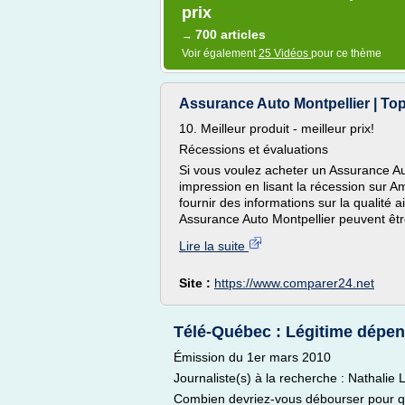
prix
700 articles
→
Voir également
25 Vidéos
pour ce thème
Assurance Auto Montpellier | To
10. Meilleur produit - meilleur prix!
Récessions et évaluations
Si vous voulez acheter un Assurance Au
impression en lisant la récession sur Am
fournir des informations sur la qualité a
Assurance Auto Montpellier peuvent être
Lire la suite
Site :
https://www.comparer24.net
Télé-Québec : Légitime dépe
Émission du 1er mars 2010
Journaliste(s) à la recherche : Nathalie
Combien devriez-vous débourser pour q