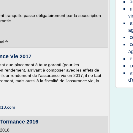
a
p
rit tranquille passe obligatoirement par la souscription
vi
antie...
a
ag
c
el.fr
c
ag
nce Vie 2017
e
tant que placement à taux garanti (pour les
c
on rendement, arrivant à composer avec les effets de
a
illeur rendement de l'assurance vie en 2017, il ne faut
d'
ement, mais aussi à la fiscalité de l'assurance vie, la
2013.com
rformance 2016
 2018