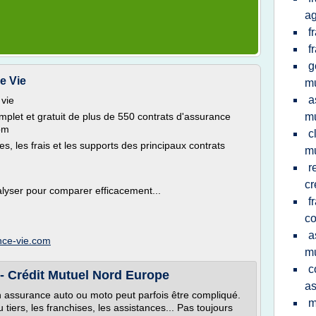
ag
f
f
g
e Vie
mu
a
vie
mplet et gratuit de plus de 550 contrats d'assurance
mu
om
c
 les frais et les supports des principaux contrats
mu
r
cr
lyser pour comparer efficacement...
f
co
a
nce-vie.com
mu
c
- Crédit Mutuel Nord Europe
as
on assurance auto ou moto peut parfois être compliqué.
m
tiers, les franchises, les assistances... Pas toujours