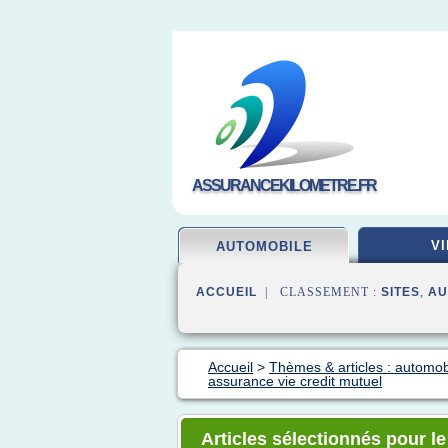
ASSURANCEKILOMETRE.FR
VI
AUTOMOBILE
ACCUEIL
| CLASSEMENT :
SITES
,
AU
Accueil
>
Thèmes & articles : automo
assurance vie credit mutuel
Articles sélectionnés pour le