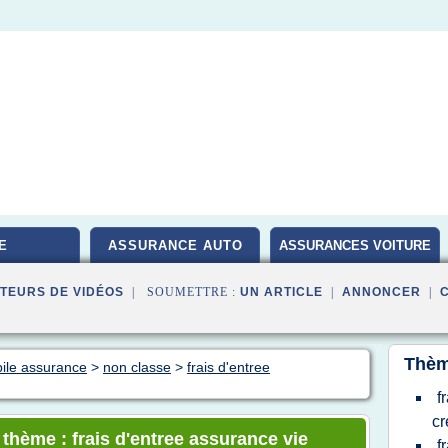
E
ASSURANCE AUTO
ASSURANCES VOITURE
TEURS DE VIDÉOS
| SOUMETTRE :
UN ARTICLE
|
ANNONCER
|
Thèm
bile assurance
>
non classe
>
frais d'entree
f
cr
 thème : frais d'entree assurance vie
f