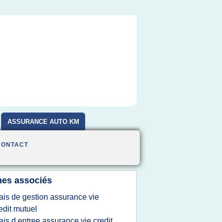
ASSURANCE AUTO KM
CONTACT
es associés
rais de gestion assurance vie
edit mutuel
rais d entree assurance vie credit