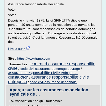
Assurance Responsabilité Décennale
Voter
Voter
Depuis le 4 janvier 1978, la loi SPINETTA stipule que
pendant 10 ans à compter de la réception des travaux, les
"Constructeurs" sont responsables de certains dommages
ou désordres qui affectent l'ouvrage à la réalisation duquel
ils ont participé. C'est la fameuse Responsabilité Décennale
des...
Lire la suite
Site :
https://www.tpme.com
contrat d assurance responsabilite
Thèmes liés :
civile
/
code civil assurance dommage ouvrage
/
assurance responsabilite civile entreprise
assurance responsabilite civile
construction
/
entreprise
/
code civil assurance decennale
Aperçu sur les assurances association
syndicale de ...
RC Association : ce qu'il faut savoir