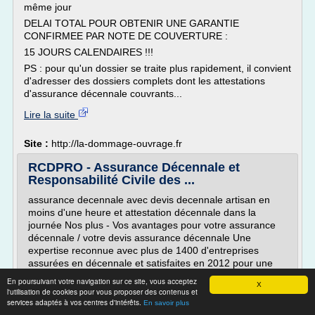
même jour
DELAI TOTAL POUR OBTENIR UNE GARANTIE
CONFIRMEE PAR NOTE DE COUVERTURE :
15 JOURS CALENDAIRES !!!
PS : pour qu'un dossier se traite plus rapidement, il convient
d'adresser des dossiers complets dont les attestations
d'assurance décennale couvrants...
Lire la suite
Site :
http://la-dommage-ouvrage.fr
RCDPRO - Assurance Décennale et
Responsabilité Civile des ...
assurance decennale avec devis decennale artisan en
moins d'une heure et attestation décennale dans la
journée Nos plus - Vos avantages pour votre assurance
décennale / votre devis assurance décennale Une
expertise reconnue avec plus de 1400 d'entreprises
assurées en décennale et satisfaites en 2012 pour une
relation à long terme dans la gestion de vos contrats
En poursuivant votre navigation sur ce site, vous acceptez
X
d'assurance décennale. ...
l'utilisation de cookies pour vous proposer des contenus et
services adaptés à vos centres d'intérêts.
En savoir plus
Lire la suite