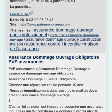
décennale. ( loi 78.12 du 4 janvier 1978 )
La garantie...
Lire la suite
Date:
2018-03-09 03:28:45
Site :
http://www.patrimoinorama.com
assurance dommage ouvrage
Thèmes liés :
pour professionnel
/
code civil assurance dommage
assurance dommage ouvrage construction
ouvrage
/
assurance contre l incendie
maison
maison
/
/
de l'assurance
Assurance Dommage Ouvrage Obligatoire
EVE assurances
EVE assurances > Assurance Dommage Ouvrage >
assurance dommage ouvrage obligatoire
Assurance Dommage Ouvrage Obligatoire
Obtenez une réparation rapide pendant 10 ans
Recevez immédiatement dans votre boite mail un devis
gratuit d'assurance dommage ouvrage
1
C'est la loi spinetta qui impose de souscrire une assurance
pour celui qui fait construire (le donneur d'ordre) afin de