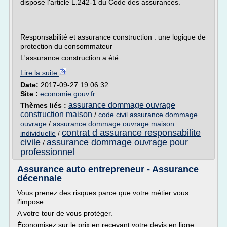
dispose l'article L.242-1 du Code des assurances.
Responsabilité et assurance construction : une logique de
protection du consommateur
L'assurance construction a été...
Lire la suite
Date:
2017-09-27 19:06:32
Site :
economie.gouv.fr
assurance dommage ouvrage
Thèmes liés :
construction maison
/
code civil assurance dommage
ouvrage
/
assurance dommage ouvrage maison
contrat d assurance responsabilite
individuelle
/
civile
assurance dommage ouvrage pour
/
professionnel
Assurance auto entrepreneur - Assurance
décennale
Vous prenez des risques parce que votre métier vous
l'impose.
A votre tour de vous protéger.
Économisez sur le prix en recevant votre devis en ligne.