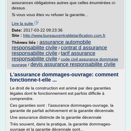
assurances obligatoires autres que celles énumérées ci-
dessus.
Si vous vous êtes vu refuser la garantie...
Lire la suite
Date:
2017-03-22 09:23:36
Site :
http://www.bureaucentraldetarification.com.fr
assurance automobile
Thèmes liés :
responsabilite civile
contrat d assurance
/
responsabilite civile
tarif assurance
/
responsabilite civile
/
code civil assurance dommage
devis assurance responsabilite civile
ouvrage
/
L'assurance dommages-ouvrage: comment
fonctionne-t-elle ...
Le droit de la construction est animé par des garanties
légales dont le fonctionnement est parfois difficile à
comprendre.
Ces garanties sont : l'assurance dommages-ouvrage, la
garantie de parfait achèvement et la garantie décennale.
Une assurance distincte de la garantie décennale
Très souvent, dans la pratique, la garantie dommages-
ouvrage et la garantie décennale sont...