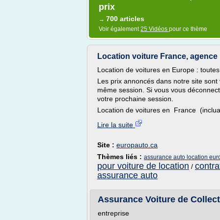
prix
700 articles
→
Voir également
25 Vidéos
pour ce thème
Location voiture France, agence l
Location de voitures en Europe : toutes
Les prix annoncés dans notre site sont
même session. Si vous vous déconnectez 
votre prochaine session.
Location de voitures en France (incluant
Lire la suite
Site :
europauto.ca
Thèmes liés :
assurance auto location eur
pour voiture de location
contra
/
assurance auto
Assurance Voiture de Collecti
entreprise