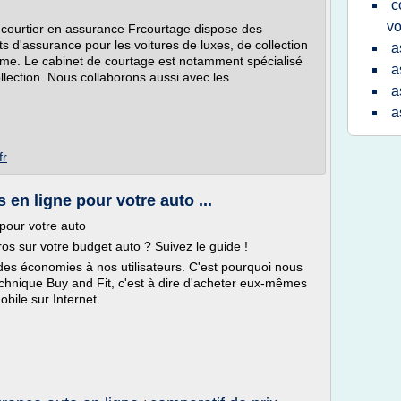
c
vo
e courtier en assurance Frcourtage dispose des
 d'assurance pour les voitures de luxes, de collection
a
mme. Le cabinet de courtage est notamment spécialisé
a
llection. Nous collaborons aussi avec les
a
a
fr
en ligne pour votre auto ...
pour votre auto
os sur votre budget auto ? Suivez le guide !
des économies à nos utilisateurs. C'est pourquoi nous
technique Buy and Fit, c'est à dire d'acheter eux-mêmes
bile sur Internet.