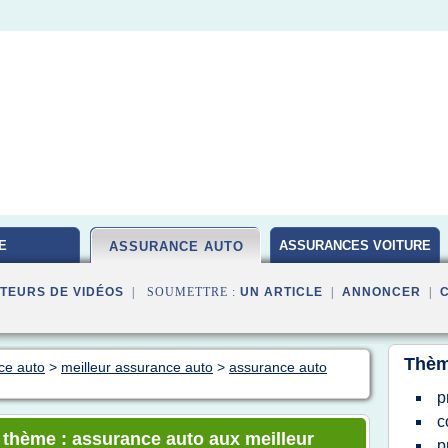
E
ASSURANCES VOITURE
ASSURANCE AUTO
TEURS DE VIDÉOS
| SOUMETTRE :
UN ARTICLE
|
ANNONCER
|
Thèm
ce auto
>
meilleur assurance auto
>
assurance auto
p
c
e thème : assurance auto aux meilleur
p