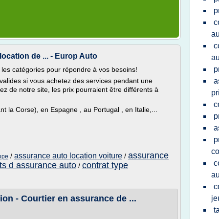
p
c
au
c
ocation de ... - Europ Auto
au
p
 les catégories pour répondre à vos besoins!
 valides si vous achetez des services pendant une
a
de notre site, les prix pourraient être différents à
pr
c
 la Corse), en Espagne , au Portugal , en Italie,...
p
a
p
co
assurance
assurance auto location voiture
/
/
ope
c
ts d assurance auto
contrat type
/
au
c
on - Courtier en assurance de ...
je
t