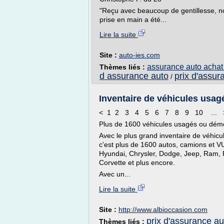
"Reçu avec beaucoup de gentillesse, not
prise en main a été...
Lire la suite
Site :
auto-ies.com
assurance auto achat
Thèmes liés :
d assurance auto
prix d'assur
/
Inventaire de véhicules usa
< 1 2 3 4 5 6 7 8 9 10 ...
Plus de 1600 véhicules usagés ou démo
Avec le plus grand inventaire de véhi
c'est plus de 1600 autos, camions et V
Hyundai, Chrysler, Dodge, Jeep, Ram, Fi
Corvette et plus encore.
Avec un...
Lire la suite
Site :
http://www.albioccasion.com
prix d'assurance au
Thèmes liés :