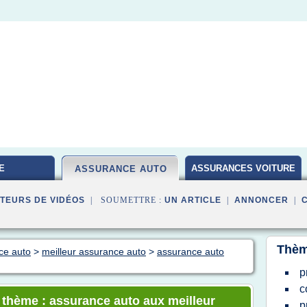
E
ASSURANCES VOITURE
ASSURANCE AUTO
TEURS DE VIDÉOS
| SOUMETTRE :
UN ARTICLE
|
ANNONCER
|
Thèm
ce auto
>
meilleur assurance auto
>
assurance auto
p
c
e thème : assurance auto aux meilleur
p