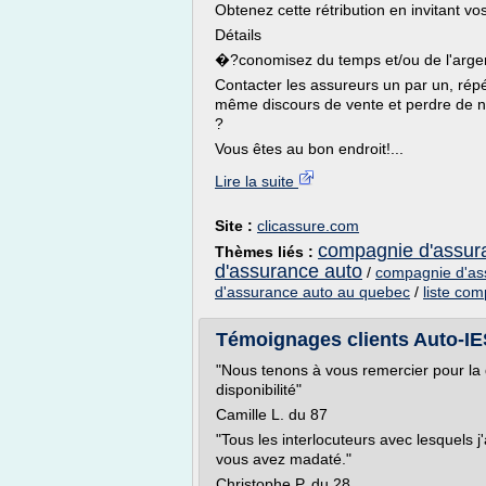
Obtenez cette rétribution en invitant vo
Détails
�?conomisez du temps et/ou de l'arge
Contacter les assureurs un par un, répé
même discours de vente et perdre de n
?
Vous êtes au bon endroit!...
Lire la suite
Site :
clicassure.com
compagnie d'assura
Thèmes liés :
d'assurance auto
/
compagnie d'as
d'assurance auto au quebec
/
liste co
Témoignages clients Auto-I
"Nous tenons à vous remercier pour la qu
disponibilité"
Camille L. du 87
"Tous les interlocuteurs avec lesquels j'
vous avez madaté."
Christophe P. du 28