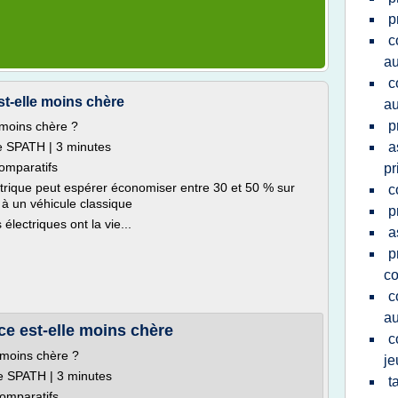
p
c
au
c
est-elle moins chère
au
p
e moins chère ?
e SPATH | 3 minutes
a
Comparatifs
pr
trique peut espérer économiser entre 30 et 50 % sur
c
à un véhicule classique
p
électriques ont la vie...
a
p
co
c
au
nce est-elle moins chère
c
e moins chère ?
je
ce SPATH | 3 minutes
t
Comparatifs