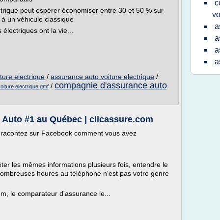
c
trique peut espérer économiser entre 30 et 50 % sur
vo
à un véhicule classique
a
électriques ont la vie...
a
a
a
ture electrique
/
assurance auto voiture electrique
/
compagnie d'assurance auto
/
iture electrique gmf
Auto #1 au Québec | clicassure.com
et racontez sur Facebook comment vous avez
ter les mêmes informations plusieurs fois, entendre le
ombreuses heures au téléphone n'est pas votre genre
om, le comparateur d'assurance le...