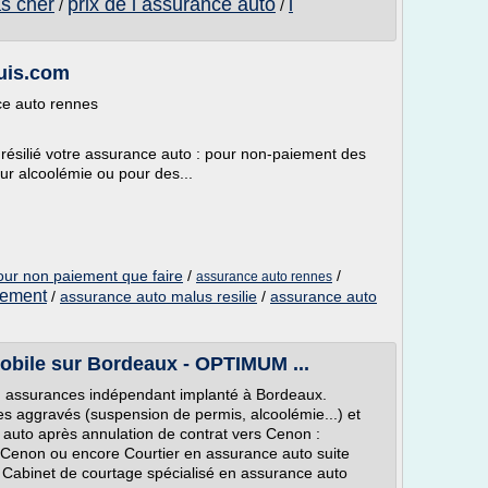
as cher
prix de l assurance auto
l
/
/
suis.com
ce auto rennes
 résilié votre assurance auto : pour non-paiement des
our alcoolémie ou pour des...
pour non paiement que faire
/
/
assurance auto rennes
iement
/
assurance auto malus resilie
/
assurance auto
obile sur Bordeaux - OPTIMUM ...
n assurances indépendant implanté à Bordeaux.
es aggravés (suspension de permis, alcoolémie...) et
 auto après annulation de contrat vers Cenon :
 Cenon ou encore Courtier en assurance auto suite
 Cabinet de courtage spécialisé en assurance auto