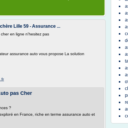
a
a
a
ère Lille 59 - Assurance ...
a
c
cher en ligne n'hesitez pas
d
a
teur assurance auto vous propose La solution
a
t
a
a
.fr
o
c
uto pas Cher
p
r
nces ?
a
exploré en France, riche en terme assurance auto et
c