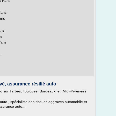
s Paris
aris
ris
ris
is
aris
.
é, assurance résilié auto
to sur Tarbes, Toulouse, Bordeaux, en Midi-Pyrénées
auto , spécialiste des risques aggravés automobile et
surance auto...