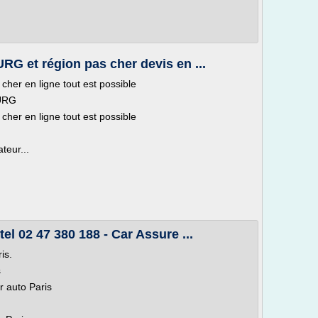
 et région pas cher devis en ...
her en ligne tout est possible
URG
her en ligne tout est possible
teur...
el 02 47 380 188 - Car Assure ...
is.
s
 auto Paris