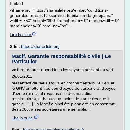
Embed
<iframe src="https://shareslide.org/embed/conditions-
generales-privatis-l-assurance-habitation-de-groupama"
width="750" height="600" frameborder="0" marginwidth="0"
marginheight="0" scrolling="no"...
Lire la suite
Site :
https://shareslide.org
Macif, Garantie responsabilité civile | Le
Particulier
Voiture propre : quand tous les voyants passent au vert
26/01/2011
présentent de réels atouts environnementaux. le GPL et
le GNV émettent très peu d'oxyde de carbone et d'oxyde
d'azote (principal responsable des maladies
respiratoires), et beaucoup moins de particules que le
gazole. [...] La Macif a ainsi été pionnière en consentant,
dès 2006, à ses sociétaires une sensible...
Lire la suite
Site :
http://droits.leparticulier.lefigaro.fr