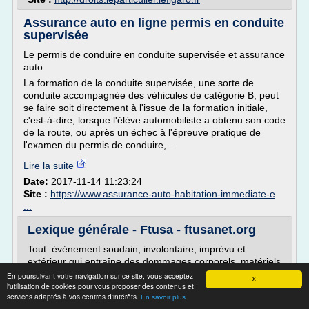
Assurance auto en ligne permis en conduite
supervisée
Le permis de conduire en conduite supervisée et assurance
auto
La formation de la conduite supervisée, une sorte de
conduite accompagnée des véhicules de catégorie B, peut
se faire soit directement à l'issue de la formation initiale,
c'est-à-dire, lorsque l'élève automobiliste a obtenu son code
de la route, ou après un échec à l'épreuve pratique de
l'examen du permis de conduire,...
Lire la suite
Date:
2017-11-14 11:23:24
Site :
https://www.assurance-auto-habitation-immediate-e
...
Lexique générale - Ftusa - ftusanet.org
Tout événement soudain, involontaire, imprévu et
extérieur qui entraîne des dommages corporels, matériels
ou immatériels.
En poursuivant votre navigation sur ce site, vous acceptez
X
l'utilisation de cookies pour vous proposer des contenus et
Acte
services adaptés à vos centres d'intérêts.
En savoir plus
Prestation médicale. Les actes reconnus par la Sécurité