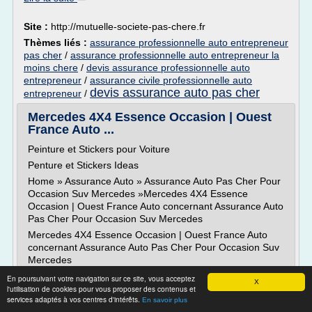
Site :
http://mutuelle-societe-pas-chere.fr
Thèmes liés :
assurance professionnelle auto entrepreneur
pas cher
/
assurance professionnelle auto entrepreneur la
moins chere
/
devis assurance professionnelle auto
entrepreneur
/
assurance civile professionnelle auto
devis assurance auto pas cher
entrepreneur
/
Mercedes 4X4 Essence Occasion | Ouest
France Auto ...
Peinture et Stickers pour Voiture
Penture et Stickers Ideas
Home » Assurance Auto » Assurance Auto Pas Cher Pour
Occasion Suv Mercedes »Mercedes 4X4 Essence
Occasion | Ouest France Auto concernant Assurance Auto
Pas Cher Pour Occasion Suv Mercedes
Mercedes 4X4 Essence Occasion | Ouest France Auto
concernant Assurance Auto Pas Cher Pour Occasion Suv
Mercedes
Mercedes 4X4 Essence Occasion |...
En poursuivant votre navigation sur ce site, vous acceptez
X
l'utilisation de cookies pour vous proposer des contenus et
Lire la suite
services adaptés à vos centres d'intérêts.
En savoir plus