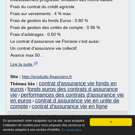
Frais du contrat du crédit agricole
Frais sur versements : 4 % max
Frais de gestion du fonds Euros : 0.80 %
Frais de gestion des unités de compte : 0.96 %
Frais d'arbitrages : 0.50 %
Le contrat d'assurance vie Floriane c'est aussi :
Un contrat d'assurance vie collectif
Avance max 50...
Lire la suite
Site :
http://produits-financiers.fr
contrat d'assurance vie fonds en
Thèmes liés :
euros
fonds euros des contrats d assurance
/
vie
performances des contrats d'assurance vie
/
en euros
contrat d assurance vie en unite de
/
compte
contrat d'assurance vie en ligne
/
Crédit Agricole du Nord Est - Assurance
En poursuivant votre navigation sur ce site, vous acceptez
vie - Epargne ...
X
l'utilisation de cookies pour vous proposer des contenus et
services adaptés à vos centres d'intérêts.
En savoir plus
Tous les dossiers-conseils