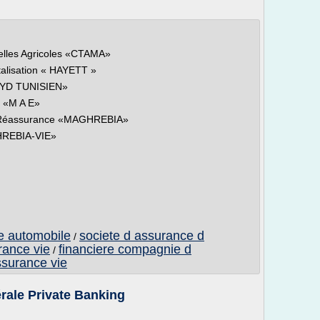
elles Agricoles «CTAMA»
talisation « HAYETT »
LOYD TUNISIEN»
t «M A E»
de Réassurance «MAGHREBIA»
HREBIA-VIE»
e automobile
societe d assurance d
/
ance vie
financiere compagnie d
/
ssurance vie
rale Private Banking