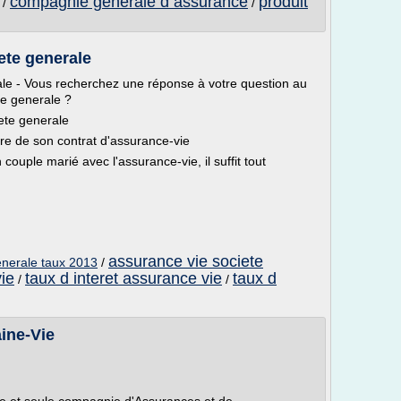
compagnie generale d assurance
produit
/
/
ete generale
ale - Vous recherchez une réponse à votre question au
te generale ?
iete generale
e de son contrat d'assurance-vie
couple marié avec l'assurance-vie, il suffit tout
assurance vie societe
enerale taux 2013
/
ie
taux d interet assurance vie
taux d
/
/
ine-Vie