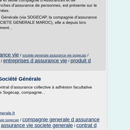
 et seule compagnie d'Assurances et de
nches d'assurance de personnes, est présente sur le
nées.
é Générale (via SOGECAP, la compagnie d'assurance
 SOCIETE GENERALE MAROC), elle a depuis lors
ment...
ance vie
/
/
societe generale assurance vie sogecap
entreprises d assurance vie
produit d
/
/
Société Générale
ntrat d'assurance collective à adhésion facultative
de Sogécap, compagnie...
nerale.fr
compagnie generale d assurance
/
 vie sogecap
assurance vie societe generale
contrat d
/
/