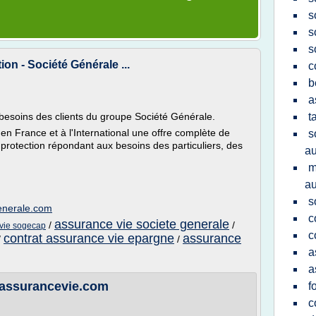
s
s
s
on - Société Générale ...
c
b
a
 besoins des clients du groupe Société Générale.
t
n France et à l'International une offre complète de
s
protection répondant aux besoins des particuliers, des
au
m
au
s
enerale.com
c
assurance vie societe generale
/
/
 vie sogecap
c
contrat assurance vie epargne
assurance
/
/
a
a
lassurancevie.com
f
c