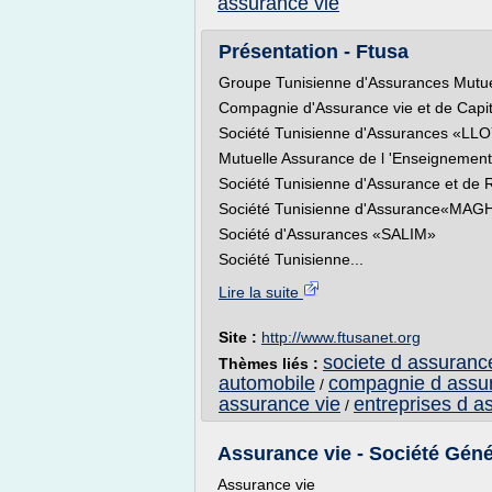
assurance vie
Présentation - Ftusa
Groupe Tunisienne d'Assurances Mutu
Compagnie d'Assurance vie et de Capi
Société Tunisienne d'Assurances «L
Mutuelle Assurance de l 'Enseignemen
Société Tunisienne d'Assurance et 
Société Tunisienne d'Assurance«MAG
Société d'Assurances «SALIM»
Société Tunisienne...
Lire la suite
Site :
http://www.ftusanet.org
societe d assuranc
Thèmes liés :
automobile
compagnie d assur
/
assurance vie
entreprises d a
/
Assurance vie - Société Géné
Assurance vie