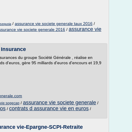
/
assurance vie societe generale taux 2016
/
 sequoia
assurance vie
ssurance vie societe generale 2016
/
 Insurance
surances du groupe Société Générale , réalise en
ards d'euros, gère 95 milliards d'euros d'encours et 19,9
generale.com
assurance vie societe generale
/
/
 vie sogecap
ros
contrats d assurance vie en euros
/
/
surance vie-Epargne-SCPI-Retraite