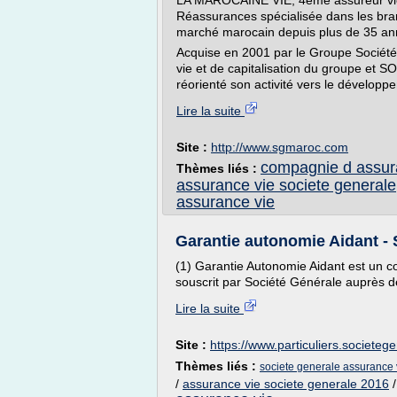
LA MAROCAINE VIE, 4ème assureur vie
Réassurances spécialisée dans les bra
marché marocain depuis plus de 35 an
Acquise en 2001 par le Groupe Sociét
vie et de capitalisation du groupe et
réorienté son activité vers le développe
Lire la suite
Site :
http://www.sgmaroc.com
compagnie d assur
Thèmes liés :
assurance vie societe generale
assurance vie
Garantie autonomie Aidant - 
(1) Garantie Autonomie Aidant est un co
souscrit par Société Générale auprès 
Lire la suite
Site :
https://www.particuliers.societege
Thèmes liés :
societe generale assurance
/
assurance vie societe generale 2016