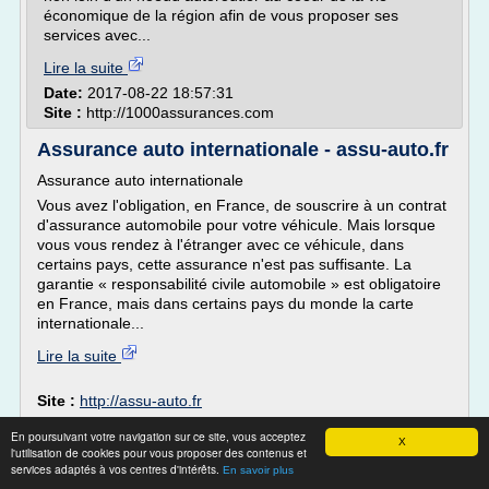
économique de la région afin de vous proposer ses
services avec...
Lire la suite
Date:
2017-08-22 18:57:31
Site :
http://1000assurances.com
Assurance auto internationale - assu-auto.fr
Assurance auto internationale
Vous avez l'obligation, en France, de souscrire à un contrat
d'assurance automobile pour votre véhicule. Mais lorsque
vous vous rendez à l'étranger avec ce véhicule, dans
certains pays, cette assurance n'est pas suffisante. La
garantie « responsabilité civile automobile » est obligatoire
en France, mais dans certains pays du monde la carte
internationale...
Lire la suite
Site :
http://assu-auto.fr
assurance auto en cas d'accident
Thèmes liés :
/
En poursuivant votre navigation sur ce site, vous acceptez
assurance auto en cas d accident
contrats d
X
/
l'utilisation de cookies pour vous proposer des contenus et
assurance auto
/
/
services adaptés à vos centres d'intérêts.
contrat d'assurance automobile en tunisie
En savoir plus