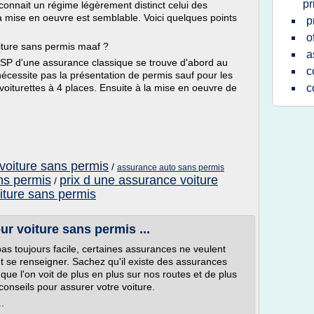
pr
connait un régime légèrement distinct celui des
la mise en oeuvre est semblable. Voici quelques points
p
o
oiture sans permis maaf ?
a
VSP d'une assurance classique se trouve d'abord au
c
écessite pas la présentation de permis sauf pour les
oiturettes à 4 places. Ensuite à la mise en oeuvre de
c
 voiture sans permis
/
assurance auto sans permis
ns permis
prix d une assurance voiture
/
iture sans permis
r voiture sans permis ...
as toujours facile, certaines assurances ne veulent
aut se renseigner. Sachez qu'il existe des assurances
que l'on voit de plus en plus sur nos routes et de plus
conseils pour assurer votre voiture.
.