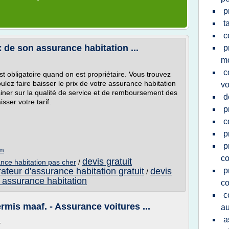
p
t
c
 de son assurance habitation ...
p
m
c
t obligatoire quand on est propriétaire. Vous trouvez
ulez faire baisser le prix de votre assurance habitation
vo
siner sur la qualité de service et de remboursement des
d
isser votre tarif.
p
c
p
p
om
co
devis gratuit
nce habitation pas cher
/
teur d'assurance habitation gratuit
devis
p
/
 assurance habitation
co
c
mis maaf. - Assurance voitures ...
au
a
.