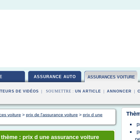
E
ASSURANCE AUTO
ASSURANCES VOITURE
TEURS DE VIDÉOS
| SOUMETTRE :
UN ARTICLE
|
ANNONCER
|
Thèm
ces voiture
>
prix de l'assurance voiture
>
prix d une
p
p
e thème : prix d une assurance voiture
pe