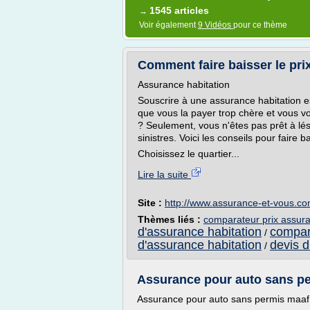
1545 articles
→
Voir également
9 Vidéos
pour ce thème
Comment faire baisser le prix
Assurance habitation
Souscrire à une assurance habitation es
que vous la payer trop chère et vous vo
? Seulement, vous n'êtes pas prêt à lé
sinistres. Voici les conseils pour faire ba
Choisissez le quartier...
Lire la suite
Site :
http://www.assurance-et-vous.c
Thèmes liés :
comparateur prix assura
d'assurance habitation
compara
/
d'assurance habitation
devis d
/
Assurance pour auto sans per
Assurance pour auto sans permis maaf