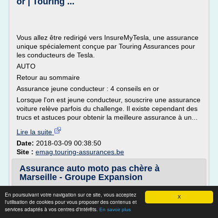
or | Touring ...
Vous allez être redirigé vers InsureMyTesla, une assurance
unique spécialement conçue par Touring Assurances pour
les conducteurs de Tesla.
AUTO
Retour au sommaire
Assurance jeune conducteur : 4 conseils en or
Lorsque l'on est jeune conducteur, souscrire une assurance
voiture relève parfois du challenge. Il existe cependant des
trucs et astuces pour obtenir la meilleure assurance à un...
Lire la suite
Date:
2018-03-09 00:38:50
Site :
emag.touring-assurances.be
Assurance auto moto pas chère à
Marseille - Groupe Expansion
Courtier à Marseille, Assurances Expansion vous propose
En poursuivant votre navigation sur ce site, vous acceptez
X
des assurances auto moto pas chères. Nous aidons aussi
l'utilisation de cookies pour vous proposer des contenus et
les particuliers et professionnels à trouver le meilleur prix
services adaptés à vos centres d'intérêts.
En savoir plus
pour une assurance santé, etc. Comment comparer les