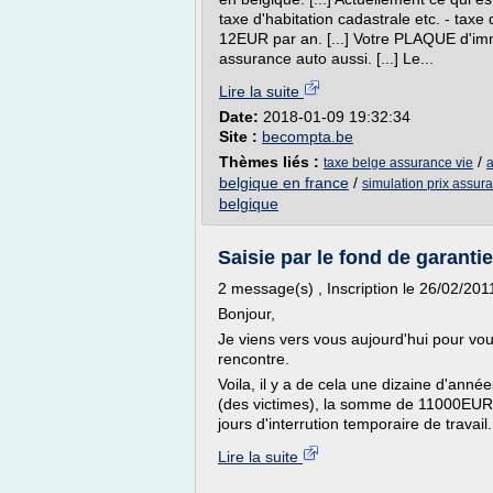
taxe d'habitation cadastrale etc. - taxe
12EUR par an. [...] Votre PLAQUE d'imm
assurance auto aussi. [...] Le...
Lire la suite
Date:
2018-01-09 19:32:34
Site :
becompta.be
Thèmes liés :
/
taxe belge assurance vie
a
belgique en france
/
simulation prix assur
belgique
Saisie par le fond de garanti
2 message(s) , Inscription le 26/02/201
Bonjour,
Je viens vers vous aujourd'hui pour vo
rencontre.
Voila, il y a de cela une dizaine d'ann
(des victimes), la somme de 11000EUR s
jours d'interrution temporaire de travail.
Lire la suite