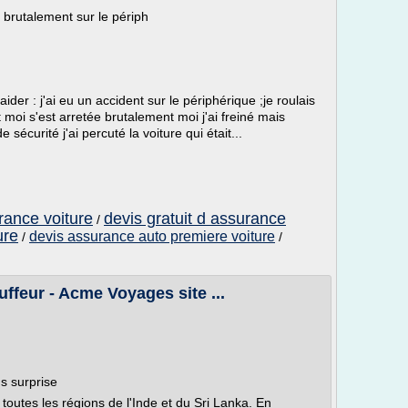
e brutalement sur le périph
aider : j'ai eu un accident sur le périphérique ;je roulais
t moi s'est arretée brutalement moi j'ai freiné mais
écurité j'ai percuté la voiture qui était...
urance voiture
devis gratuit d assurance
/
ure
devis assurance auto premiere voiture
/
/
ffeur - Acme Voyages site ...
ns surprise
outes les régions de l'Inde et du Sri Lanka. En