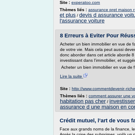
Site :
experatoo.com
Thèmes liés :
assurance pret maison
et plus
devis d assurance voit
/
l'assurance voiture
8 Erreurs à Eviter Pour Réuss
Acheter un bien immobilier en vue de fai
de votre vie. Mais cela peut aussi deve
donc aborder dans cet article aborde 8
investissant dans l'immobilier, et suggé
Acheter un bien immobilier en vue de fa
Lire la suite
Site :
http://www.commentdevenir-rich
Thèmes liés :
comment assurer une voi
habitation pas cher
investisse
/
assurance d une maison en con
Crédit mutuel, l’art de vous fa
Face aux grands noms de la finance, le
Après la crise des subprimes, voilà un 