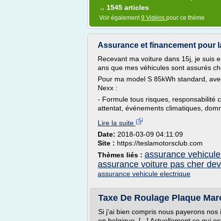
1545 articles
→
Voir également
9 Vidéos
pour ce thème
Assurance et financement pour la 
Recevant ma voiture dans 15j, je suis e
ans que mes véhicules sont assurés c
Pour ma model S 85kWh standard, avec m
Nexx :
- Formule tous risques, responsabilité ci
attentat, événements climatiques, dom
Lire la suite
Date:
2018-03-09 04:11:09
Site :
https://teslamotorsclub.com
assurance vehicule
Thèmes liés :
assurance voiture pas cher dev
assurance vehicule electrique
Taxe De Roulage Plaque Mar
Si j'ai bien compris nous payerons nos 
en belgique. [...] Actuellement ce qui 