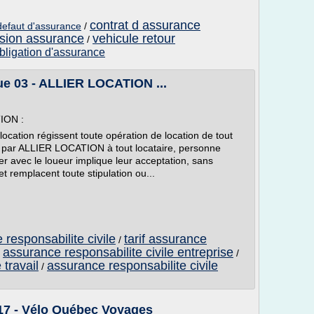
contrat d assurance
defaut d'assurance
/
asion assurance
vehicule retour
/
bligation d'assurance
ue 03 - ALLIER LOCATION ...
ION :
ocation régissent toute opération de location de tout
ie par ALLIER LOCATION à tout locataire, personne
er avec le loueur implique leur acceptation, sans
et remplacent toute stipulation ou...
 responsabilite civile
tarif assurance
/
assurance responsabilite civile entreprise
/
/
travail
assurance responsabilite civile
/
17 - Vélo Québec Voyages