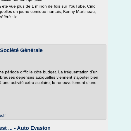
a été vue plus de 1 million de fois sur YouTube. Cinq
quelles un jeune comique nantais, Kenny Martineau,
féré : le...
- Société Générale
e période difficile côté budget. La fréquentation d'un
mbreuses dépenses auxquelles viennent s'ajouter bien
s à une activité extra scolaire, le renouvellement d'une
e.fr
est ... - Auto Evasion