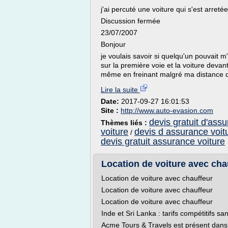
j'ai percuté une voiture qui s'est arreté
Discussion fermée
23/07/2007
Bonjour
je voulais savoir si quelqu'un pouvait m'
sur la première voie et la voiture devan
même en freinant malgré ma distance de s
Lire la suite
Date:
2017-09-27 16:01:53
Site :
http://www.auto-evasion.com
devis gratuit d'ass
Thèmes liés :
voiture
devis d assurance voit
/
devis gratuit assurance voiture
Location de voiture avec chau
Location de voiture avec chauffeur
Location de voiture avec chauffeur
Location de voiture avec chauffeur
Inde et Sri Lanka : tarifs compétitifs sa
Acme Tours & Travels est présent dans t