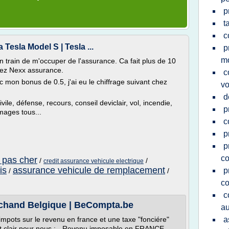
p
t
c
Tesla Model S | Tesla ...
p
m
n train de m'occuper de l'assurance. Ca fait plus de 10
hez Nexx assurance.
c
on bonus de 0.5, j'ai eu le chiffrage suivant chez
vo
d
vile, défense, recours, conseil deviclair, vol, incendie,
p
mages tous...
c
p
p
co
 pas cher
/
/
credit assurance vehicule electrique
is
assurance vehicule de remplacement
p
/
/
co
c
chand Belgique | BeCompta.be
au
impots sur le revenu en france et une taxe "fonciére"
a
est clair pour nous : - Revenu imposable en FRANCE -