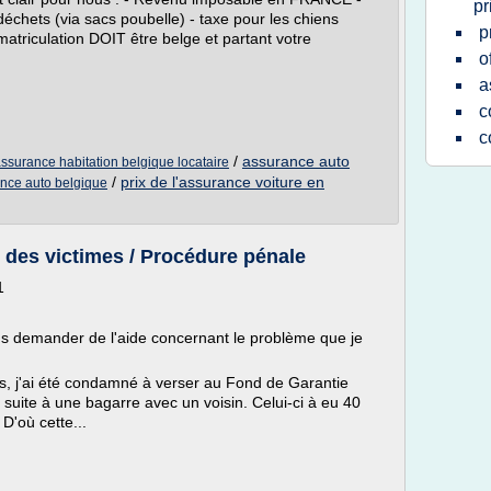
pr
 déchets (via sacs poubelle) - taxe pour les chiens
p
atriculation DOIT être belge et partant votre
o
a
c
c
/
assurance auto
ssurance habitation belgique locataire
/
prix de l'assurance voiture en
ance auto belgique
e des victimes / Procédure pénale
1
us demander de l'aide concernant le problème que je
ées, j'ai été condamné à verser au Fond de Garantie
uite à une bagarre avec un voisin. Celui-ci à eu 40
 D'où cette...