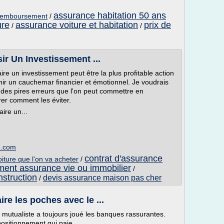
assurance habitation 50 ans
 remboursement
/
ure
assurance voiture et habitation
prix de
/
/
ir Un Investissement ...
re un investissement peut être la plus profitable action
nir un cauchemar financier et émotionnel. Je voudrais
 des pires erreurs que l'on peut commettre en
rer comment les éviter.
ire un...
e.com
contrat d'assurance
ture que l'on va acheter
/
ment assurance vie ou immobilier
/
struction
devis assurance maison pas cher
/
ire les poches avec le ...
 mutualiste a toujours joué les banques rassurantes.
positionnement qui paie.