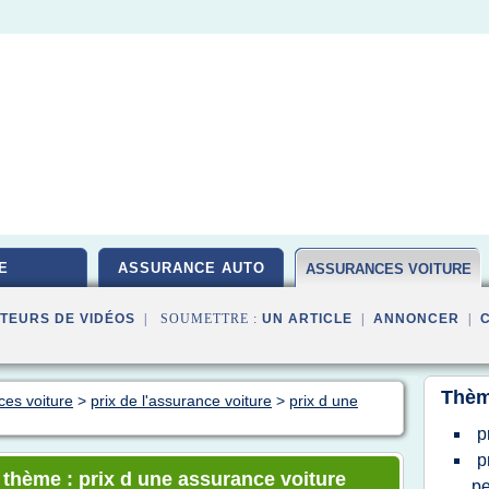
E
ASSURANCE AUTO
ASSURANCES VOITURE
TEURS DE VIDÉOS
| SOUMETTRE :
UN ARTICLE
|
ANNONCER
|
Thèm
ces voiture
>
prix de l'assurance voiture
>
prix d une
p
p
e thème : prix d une assurance voiture
pe